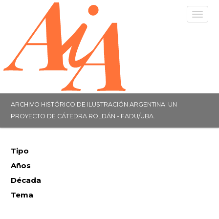
Togg
navig
ARCHIVO HISTÓRICO DE ILUSTRACIÓN ARGENTINA. UN
PROYECTO DE CÁTEDRA ROLDÁN - FADU/UBA.
Tipo
Años
Década
Tema