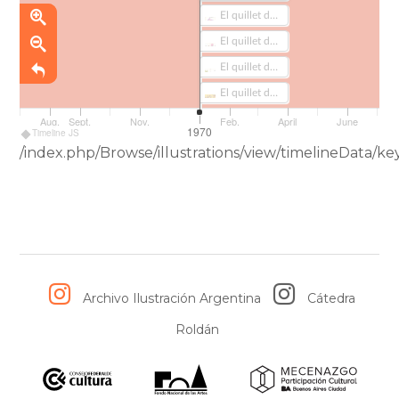
El quillet de los niños. vol. 1 (294)
El quillet de los niños. vol. 1 (294-1)
El quillet de los niños. vol. 1 (294-2)
El quillet de los niños. vol. 1 (294-3)
Aug.
Sept.
Nov.
Feb.
April
June
1970
Timeline JS
/index.php/Browse/illustrations/view/timelineDat
Archivo Ilustración Argentina
Cátedra
Roldán