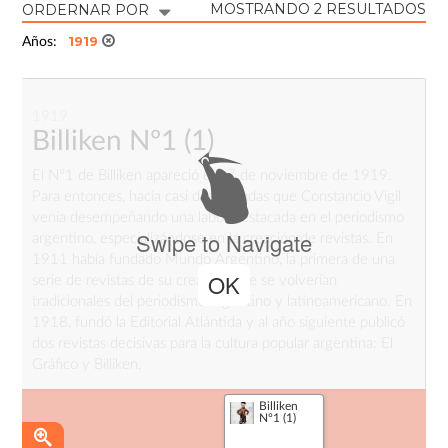
MOSTRANDO 2 RESULTADOS
ORDERNAR POR
1919
Años:
1919
Billiken Nº1
(1)
El Nº1 de Billiken apareció el 17 de noviembre de 1919.
Para entonces, hacía casi dos décadas que Constancio Vigil
venía desempeñando una labor destacada en el periodismo
Swipe to Navigate
argentino, especializándose en la creación de revistas. En
1911 había fundado Mundo Argentino, la primera de una
OK
serie de revistas de su creación que se volverían
tradicionales del periodismo argentino y latinoamericano. En
1918, fundó la Editorial Atlántida y al año siguiente publicó
dos revistas decisivas para la cultura popular argentina: El
Gráfico y Billiken.
El nombre de la revista está tomado de un famoso muñeco
Billiken
de la época, una especie de divinidad hindú sonriente creado
Nº1 (1)
por la estadounidense Florence Pretz. La tapa del Nº1 tenía