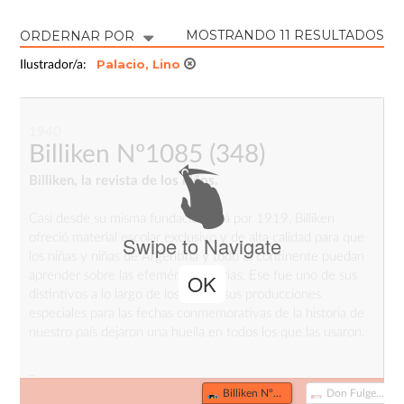
MOSTRANDO 11 RESULTADOS
ORDERNAR POR
Palacio, Lino
Ilustrador/a:
1940
Billiken Nº1085
(348)
Billiken, la revista de los niños.
Casi desde su misma fundación, allá por 1919, Billiken
ofreció material escolar exclusivo y de alta calidad para que
Swipe to Navigate
los niñas y niñas de Argentina y todo el continente puedan
aprender sobre las efemérides patrias. Ese fue uno de sus
OK
distintivos a lo largo de los años y sus producciones
especiales para las fechas conmemorativas de la historia de
nuestro país dejaron una huella en todos los que las usaron.
_
Fuente
:
Billiken Nº1085 (348)
Don Fulgencio Nº1 (415)