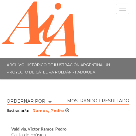
Togg
navig
ARCHIVO HISTÓRICO DE ILUSTRACIÓN ARGENTINA. UN
PROYECTO DE CÁTEDRA ROLDÁN - FADU/UBA.
MOSTRANDO 1 RESULTADO
ORDERNAR POR
Ramos, Pedro
Ilustrador/a:
Valdivia, Víctor;Ramos, Pedro
Cajita de música