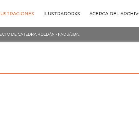
LUSTRACIONES
ILUSTRADORXS
ACERCA DEL ARCHI
YECTO DE CÁTEDRA ROLDÁN - FADU/UBA.