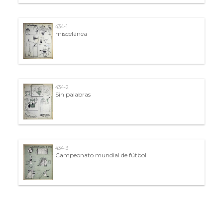
434-1
miscelánea
434-2
Sin palabras
434-3
Campeonato mundial de fútbol