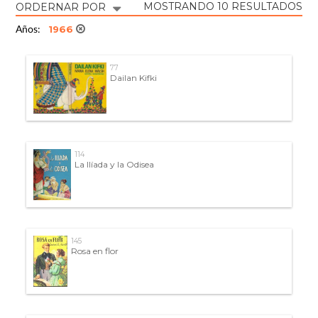
MOSTRANDO 10 RESULTADOS
ORDERNAR POR
1966
Años:
77
Dailan Kifki
114
La Ilíada y la Odisea
145
Rosa en flor