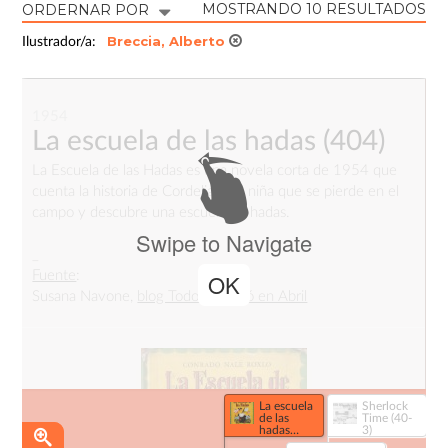
MOSTRANDO 10 RESULTADOS
ORDERNAR POR
Breccia, Alberto
Ilustrador/a:
1954
La escuela de las hadas
(404)
La Escuela de las Hadas es una novela corta de 1954 que
cuenta la historia de Cordelia, una niña que se pierde en el
campo y descubre una escuela de hadas.
Swipe to Navigate
_
Fuente
:
OK
Susana Navone,
blog Todo empezó en Abril
La escuela
Sherlock
de las
Time (40-
hadas
3)
(404)