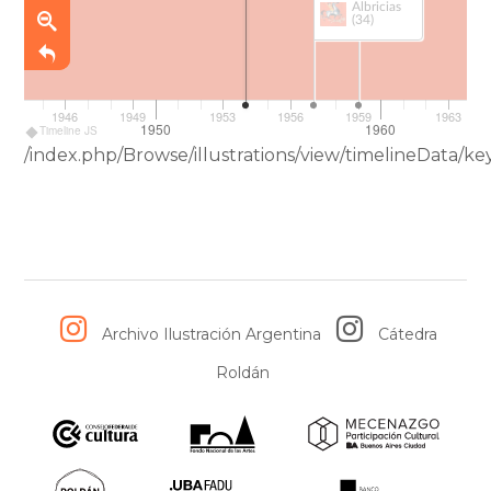
Albricias
(34)
1946
1949
1953
1956
1959
1963
1950
1960
Timeline JS
/index.php/Browse/illustrations/view/timelineData/
Archivo Ilustración Argentina
Cátedra
Roldán