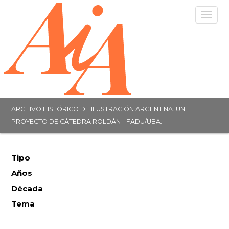
Togg
navig
ARCHIVO HISTÓRICO DE ILUSTRACIÓN ARGENTINA. UN
PROYECTO DE CÁTEDRA ROLDÁN - FADU/UBA.
Tipo
Años
Década
Tema