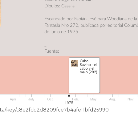
Dibujos: Casalla
Escaneado por Fabián Jesé para Woodiana de la 
FantasÌa Nro 272, publicada por editorial Colum
de junio de 1975
_
Fuente
:
blog Hector el argentino
Cabo
Savino - el
cabo y el
malo (282)
April
July
Oct.
Feb.
May
Aug.
Nov.
1975
eData/key/c8e2fcb2d8209fce7b4afe11bfd25990