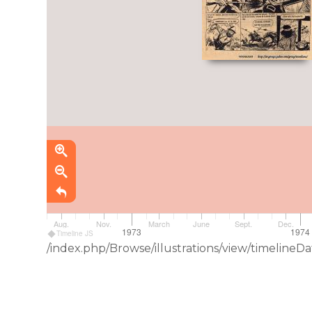
Aug.
Nov.
March
June
Sept.
Dec.
1973
1974
Timeline JS
/index.php/Browse/illustrations/view/timelin