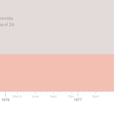
revista
ba el 26
March
June
Sept.
Dec.
April
1976
1977