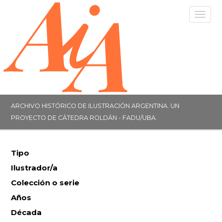
Togg
navig
ARCHIVO HISTÓRICO DE ILUSTRACIÓN ARGENTINA. UN
PROYECTO DE CÁTEDRA ROLDÁN - FADU/UBA.
Tipo
Ilustrador/a
Colección o serie
Años
Década