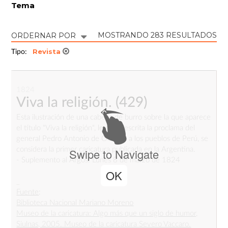
Tema
MOSTRANDO 283 RESULTADOS
ORDERNAR POR
Revista
Tipo:
1824
Viva la religión.
(429)
Esta ilustración de una cabeza de burro sobre la que aparece
el título "Viva la religión", le sigue escrita la proclama del
general Pedro Antonio de Olañeta a los pueblos de Perú, se
considera la primer caricatura publicada en la Argentina.
Swipe to Navigate
- Suplemento al Argos. Lunes 8 de marzo de 1824
OK
_
Fuente
:
Biblioteca Nacional Mariano Moreno
Museo de la caricatura: Algo más que un siglo de humor,
Siulnas, 2005. Museo de la caricatura Severo Vaccaro.