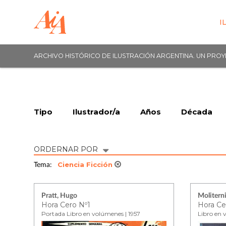
I
ARCHIVO HISTÓRICO DE ILUSTRACIÓN ARGENTINA. UN PRO
Tipo
Ilustrador/a
Años
Década
ORDERNAR POR
Ciencia Ficción
Tema:
Pratt, Hugo
Moliterni
Hora Cero Nº1
Hora Ce
Portada Libro en volúmenes | 1957
Libro en 