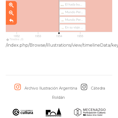
El hada buena : libro de lectura para segundo grado (147)
Mundo Peronista Nº67 (150)
Mundo Peronista Nº71 (151)
En su viaje a Europa visite Londres. (153)
1952
1953
1954
1955
Timeline JS
/index.php/Browse/illustrations/view/timelineDat
Archivo Ilustración Argentina
Cátedra
Roldán