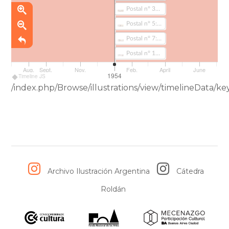
Postal n° 35: Siempre me gustó la gimnasia (198)
Postal n° 5: Ciego, pero no siempre… (199)
Postal n° 7: En casa me contarás todo lo que has leído… (200)
Postal n° 11: Un barbero enamorado está siempre en un friz a su cliente más preciado de cortarle la nariz (201)
Aug.
Sept.
Nov.
Feb.
April
June
1954
Timeline JS
/index.php/Browse/illustrations/view/timelineData
Archivo Ilustración Argentina
Cátedra
Roldán