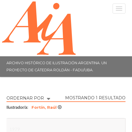
Togg
navig
ARCHIVO HISTÓRICO DE ILUSTRACIÓN ARGENTINA. UN
PROYECTO DE CÁTEDRA ROLDÁN - FADU/UBA.
MOSTRANDO 1 RESULTADO
ORDERNAR POR
Fortín, Raúl
Ilustrador/a:
1979