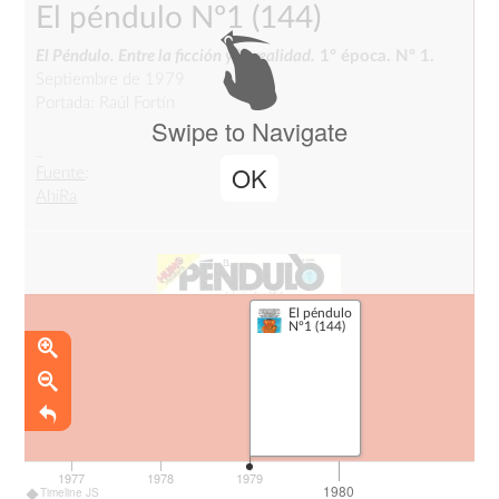
El péndulo Nº1
(144)
El Péndulo. Entre la ficción y la realidad.
1º época. Nº 1.
Septiembre de 1979
Portada: Raúl Fortín
Swipe to Navigate
_
OK
Fuente
:
AhiRa
El péndulo
Nº1 (144)
1977
1978
1979
1980
Timeline JS