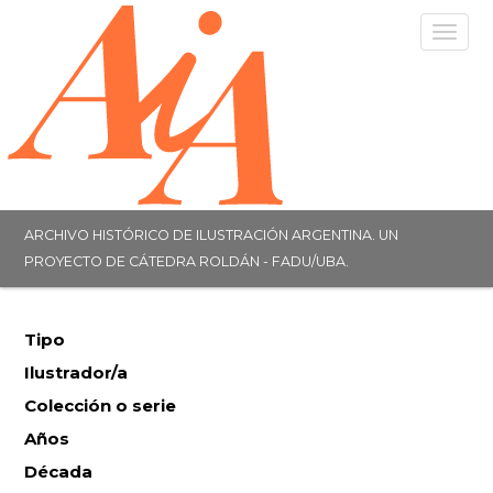
Togg
navig
ARCHIVO HISTÓRICO DE ILUSTRACIÓN ARGENTINA. UN
PROYECTO DE CÁTEDRA ROLDÁN - FADU/UBA.
Tipo
Ilustrador/a
Colección o serie
Años
Década