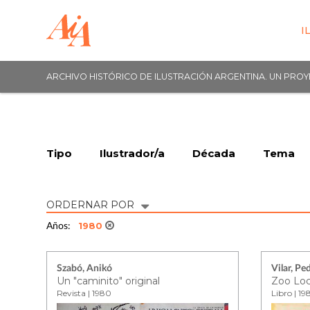
I
ARCHIVO HISTÓRICO DE ILUSTRACIÓN ARGENTINA. UN PRO
Tipo
Ilustrador/a
Década
Tema
ORDERNAR POR
1980
Años:
Szabó, Anikó
Vilar, Pe
Un "caminito" original
Zoo Lo
Revista | 1980
Libro | 19