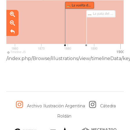
La vuelta de Martín Fierro (252)
La pata del molino (418)
1860
1870
1880
1890
1900
Timeline JS
/index.php/Browse/illustrations/view/timelineDat
Archivo Ilustración Argentina
Cátedra
Roldán