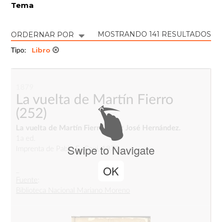
Tema
MOSTRANDO 141 RESULTADOS
ORDERNAR POR
Libro
Tipo:
1879
La vuelta de Martín Fierro
(252)
La vuelta de Martín Fierro / por José Hernández.
1a ed.
Swipe to Navigate
Imprenta de Pablo E. Coni, 1879.
OK
_
Fuente
:
Biblioteca Nacional Mariano Moreno