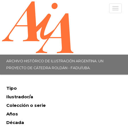
Togg
navig
ARCHIVO HISTÓRICO DE ILUSTRACIÓN ARGENTINA. UN
PROYECTO DE CÁTEDRA ROLDÁN - FADU/UBA.
Tipo
Ilustrador/a
Colección o serie
Años
Década