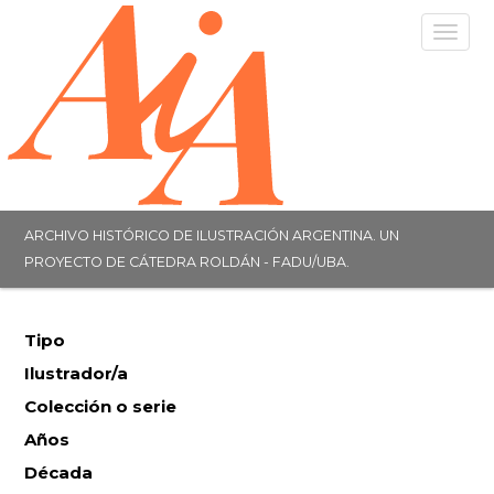
Togg
navig
ARCHIVO HISTÓRICO DE ILUSTRACIÓN ARGENTINA. UN
PROYECTO DE CÁTEDRA ROLDÁN - FADU/UBA.
Tipo
Ilustrador/a
Colección o serie
Años
Década