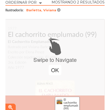
MOSTRANDO 2 RESULTADOS
ORDERNAR POR
Barletta, Viviana
Ilustrador/a:
1977
El cachorrito emplumado
(99)
El Cachorrito Emplumado
Ilustrado pot Viviana Barletta
Escrito por Elena Pesce
Colección tejados rojos. El altillo.
Swipe to Navigate
3ra. Edición
Año 1977
OK
El
cachorrito
emplumado
(99)