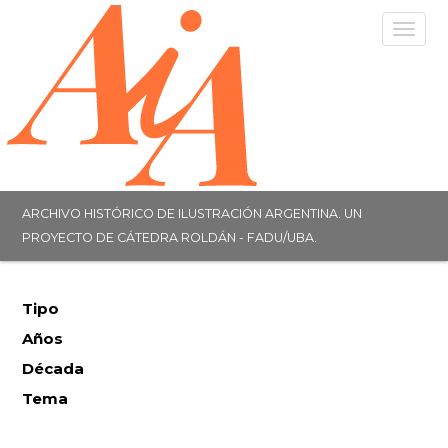
Togg
navig
ARCHIVO HISTÓRICO DE ILUSTRACIÓN ARGENTINA. UN
PROYECTO DE CÁTEDRA ROLDÁN - FADU/UBA.
Tipo
Años
Década
Tema