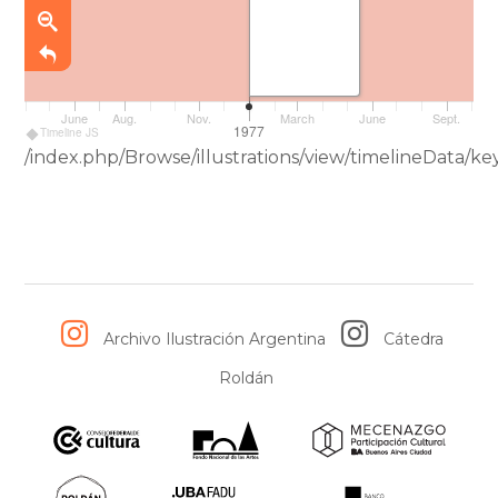
June
Aug.
Nov.
March
June
Sept.
1977
Timeline JS
/index.php/Browse/illustrations/view/timelineData
Archivo Ilustración Argentina
Cátedra
Roldán