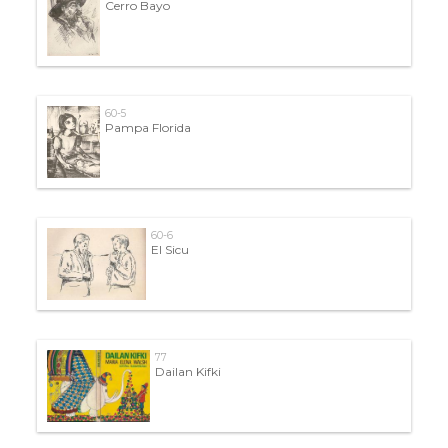
Cerro Bayo
60-5
Pampa Florida
60-6
El Sicu
77
Dailan Kifki