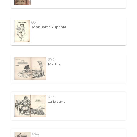
60-1
Atahualpa Yupanki
60-2
Martín
60-3
La iguana
60-4