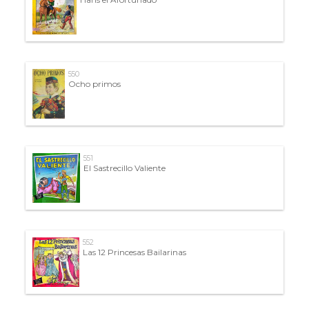
550
Ocho primos
551
El Sastrecillo Valiente
552
Las 12 Princesas Bailarinas