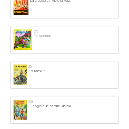
La ciudad cambió la voz
503
Pulgarcito
504
En familia
506
El ángel que perdió un ala