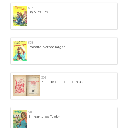
507
Bajo las lilas
508
Papaito piernas largas
509
El ángel que perdió un ala
511
El mantel de Tabby