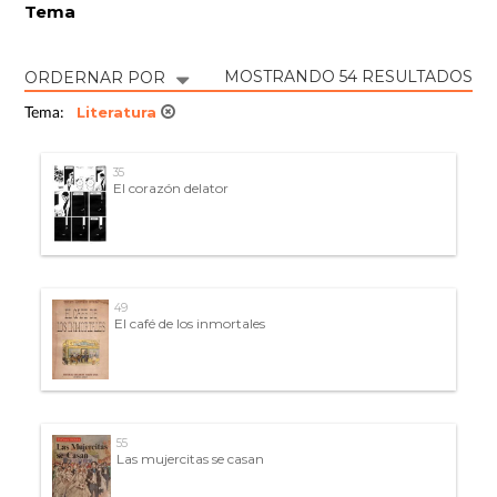
Tema
MOSTRANDO 54 RESULTADOS
ORDERNAR POR
Literatura
Tema:
35
El corazón delator
49
El café de los inmortales
55
Las mujercitas se casan