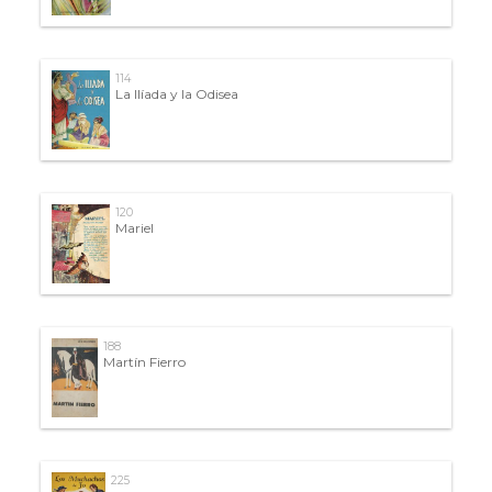
114
La Ilíada y la Odisea
120
Mariel
188
Martín Fierro
225