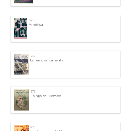
343-1
América
344
Lunario sentimental
373
La hija del Tiempo
425