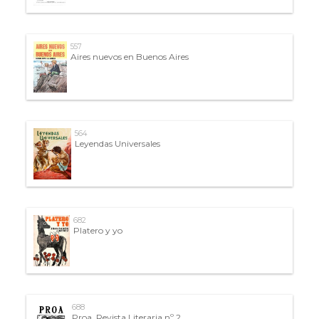
557
Aires nuevos en Buenos Aires
564
Leyendas Universales
682
Platero y yo
688
Proa. Revista Literaria nº 2