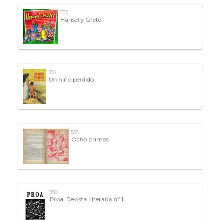
553
Hansel y Gretel
554
Un niño perdido
555
Ocho primos
556
Proa. Revista Literaria nº 1