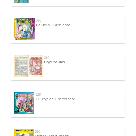
520
La Bella Durmiente
524
Bajo las lilas
529
El Traje del Emperador
530
Hans el Afortunado