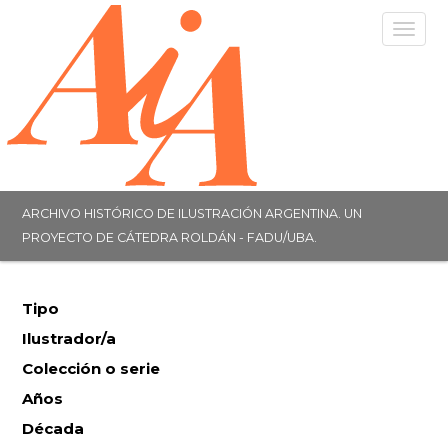
Togg
navig
ARCHIVO HISTÓRICO DE ILUSTRACIÓN ARGENTINA. UN
PROYECTO DE CÁTEDRA ROLDÁN - FADU/UBA.
Tipo
Ilustrador/a
Colección o serie
Años
Década