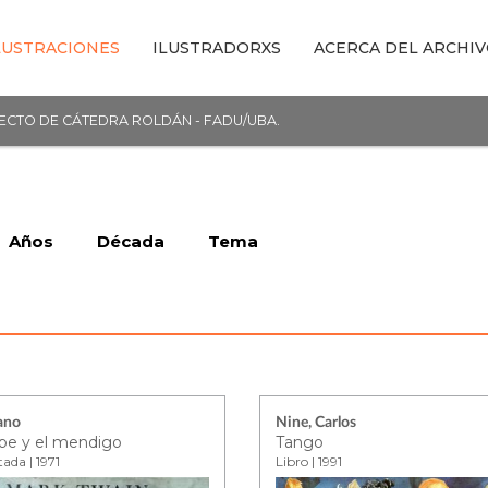
LUSTRACIONES
ILUSTRADORXS
ACERCA DEL ARCHI
YECTO DE CÁTEDRA ROLDÁN - FADU/UBA.
Años
Década
Tema
iano
Nine, Carlos
ipe y el mendigo
Tango
ada | 1971
Libro | 1991