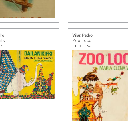
dro
Vilar, Pedro
ifki
Zoo Loco
66
Libro | 1980