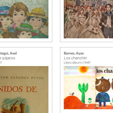
egui, Axel
Barnes, Ayax
e pájaros
Los chanchín
47
Libro álbum | 1967