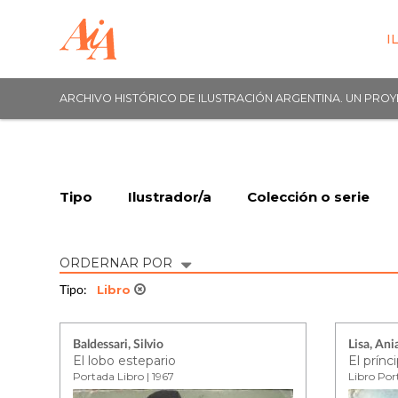
I
ARCHIVO HISTÓRICO DE ILUSTRACIÓN ARGENTINA. UN PRO
Tipo
Ilustrador/a
Colección o serie
ORDERNAR POR
Libro
Tipo:
Baldessari, Silvio
Lisa, An
El lobo estepario
El prínc
Portada Libro | 1967
Libro Port