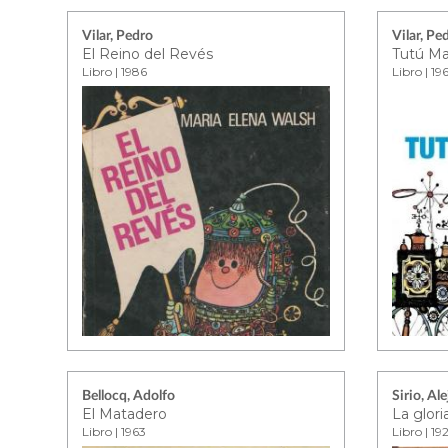
Vilar, Pedro
Vilar, Pe
El Reino del Revés
Tutú M
Libro | 1986
Libro | 19
Bellocq, Adolfo
Sirio, Al
El Matadero
La glor
Libro | 1963
Libro | 19