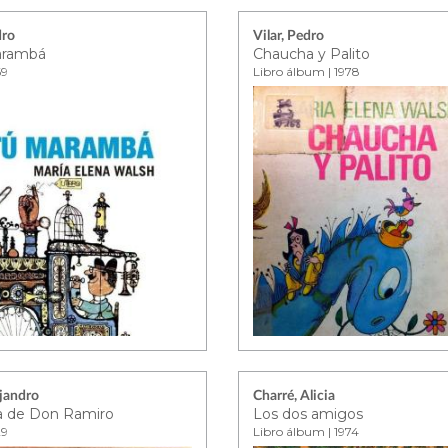
dro
Vilar, Pedro
arambá
Chaucha y Palito
69
Libro álbum | 1978
ejandro
Charré, Alicia
ia de Don Ramiro
Los dos amigos
29
Libro álbum | 1974