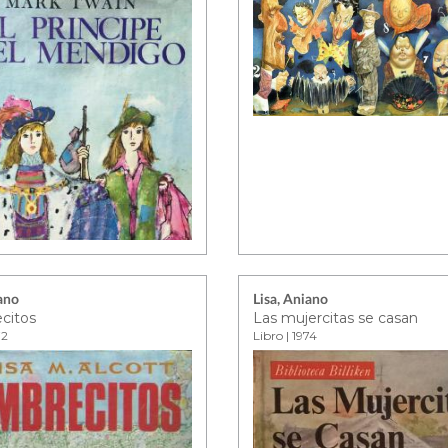
iano
Lisa, Aniano
citos
Las mujercitas se casan
72
Libro | 1974