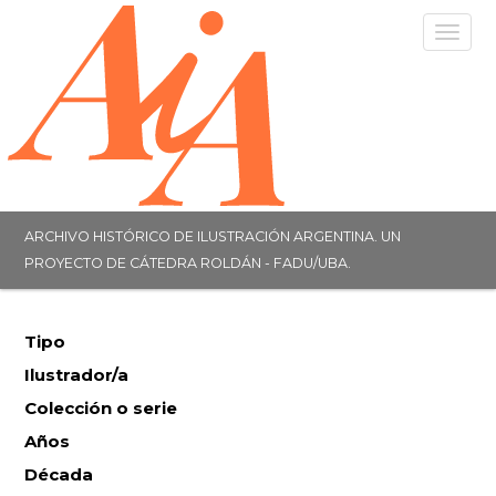
Togg
navig
ARCHIVO HISTÓRICO DE ILUSTRACIÓN ARGENTINA. UN
PROYECTO DE CÁTEDRA ROLDÁN - FADU/UBA.
Tipo
Ilustrador/a
Colección o serie
Años
Década