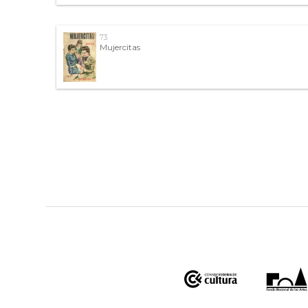
73
Mujercitas