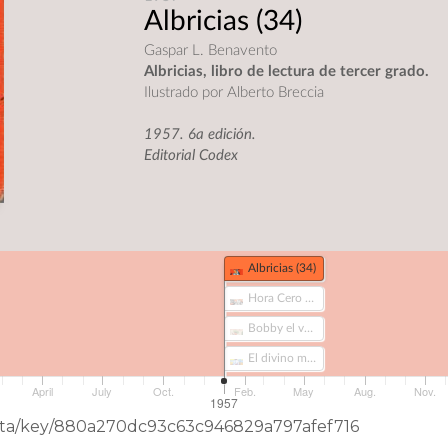
Albricias
(34)
Gaspar L. Benavento
Albricias, libro de lectura de tercer grado.
Ilustrado por Alberto Breccia
1957. 6a edición.
Editorial Codex
Albricias (34)
Avivato Nº189 (54)
Ernie Pike. Desencuentro. (40-1)
El sexto hombre (628)
Tía Vicenta Nº1 (338)
Continente blanco (644)
Hora Cero Nº1 (40)
Bobby el valiente (322)
El divino maestro (239-5)
April
July
Oct.
Feb.
May
Aug.
Nov.
1957
eData/key/880a270dc93c63c946829a797afef716