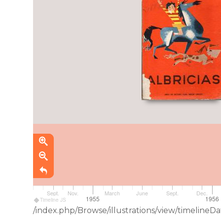
Sept.
Nov.
March
June
Sept.
Dec.
1955
1956
Timeline JS
/index.php/Browse/illustrations/view/timelin