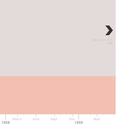
Hora Cero Nº1
(40)
March
June
Sept.
Dec.
April
1958
1959