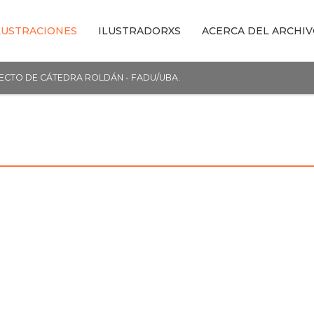
LUSTRACIONES
ILUSTRADORXS
ACERCA DEL ARCHI
YECTO DE CÁTEDRA ROLDÁN - FADU/UBA.