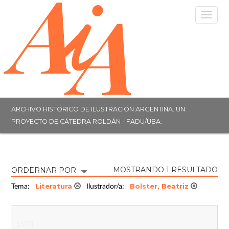
Togg
navig
ARCHIVO HISTÓRICO DE ILUSTRACIÓN ARGENTINA. UN
PROYECTO DE CÁTEDRA ROLDÁN - FADU/UBA.
MOSTRANDO 1 RESULTADO
ORDERNAR POR
Literatura
Bolster, Beatriz
Tema:
Ilustrador/a:
1971