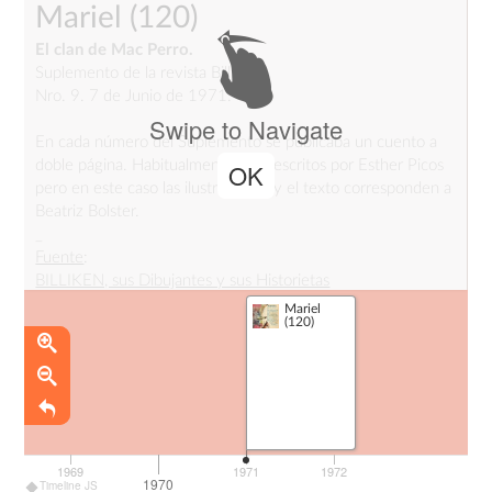
Mariel
(120)
El clan de Mac Perro.
Suplemento de la revista Billiken.
Nro. 9. 7 de Junio de 1971.
Swipe to Navigate
En cada número del Suplemento se publicaba un cuento a
doble página. Habitualmente eran escritos por Esther Picos
OK
pero en este caso las ilustraciones y el texto corresponden a
Beatriz Bolster.
_
Fuente
:
BILLIKEN, sus Dibujantes y sus Historietas
Mariel
(120)
1969
1971
1972
1970
Timeline JS