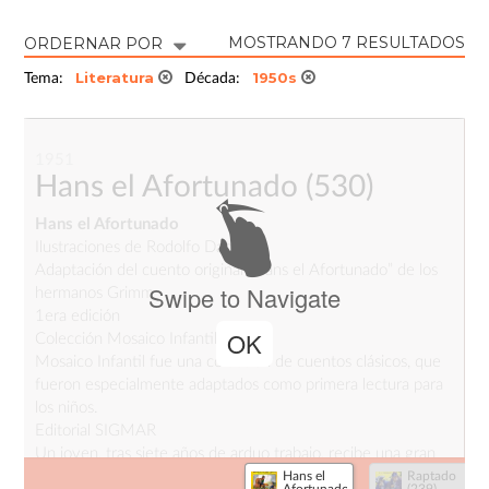
MOSTRANDO 7 RESULTADOS
ORDERNAR POR
Literatura
1950s
Tema:
Década:
1951
Hans el Afortunado
(530)
Hans el Afortunado
Ilustraciones de Rodolfo Dan
Adaptación del cuento original “Hans el Afortunado” de los
Swipe to Navigate
hermanos Grimm
1era edición
OK
Colección Mosaico Infantil
Mosaico Infantil fue una colección de cuentos clásicos, que
fueron especialmente adaptados como primera lectura para
los niños.
Editorial SIGMAR
Un joven, tras siete años de arduo trabajo, recibe una gran
pepita de oro como salario. En su camino a casa, cambia el
Hans el
Raptado
Afortunado
(239)