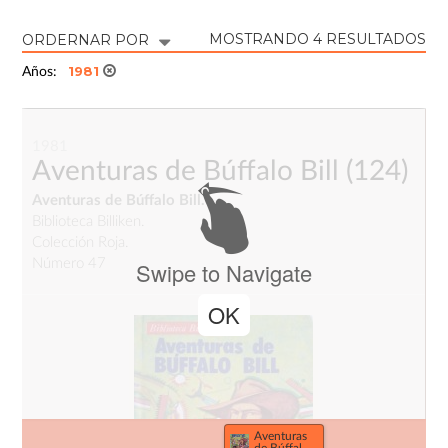
MOSTRANDO 4 RESULTADOS
ORDERNAR POR
1981
Años:
1981
Aventuras de Búffalo Bill
(124)
Aventuras de Búffalo Bill.
Biblioteca Billiken.
Colección Roja.
Número 47
Swipe to Navigate
OK
Aventuras
de Búffalo