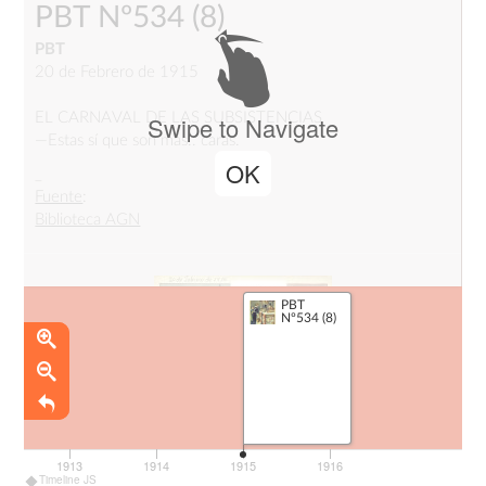
PBT Nº534
(8)
PBT
20 de Febrero de 1915
EL CARNAVAL DE LAS SUBSISTENCIAS
Swipe to Navigate
—Estas sí que son más.. caras.
OK
_
Fuente
:
Biblioteca AGN
PBT
Nº534 (8)
1913
1914
1915
1916
Timeline JS