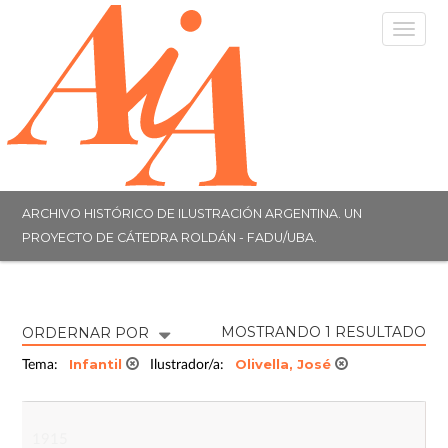
Togg
navig
ARCHIVO HISTÓRICO DE ILUSTRACIÓN ARGENTINA. UN
PROYECTO DE CÁTEDRA ROLDÁN - FADU/UBA.
MOSTRANDO 1 RESULTADO
ORDERNAR POR
Infantil
Olivella, José
Tema:
Ilustrador/a:
1915