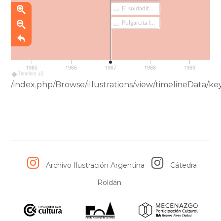
El soldadito de plomo (456)
Pulgarcita (467)
1965
1966
1967
1968
1969
Timeline JS
/index.php/Browse/illustrations/view/timelineData
Archivo Ilustración Argentina
Cátedra
Roldán