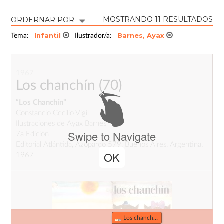
MOSTRANDO 11 RESULTADOS
ORDERNAR POR
Infantil
Barnes, Ayax
Tema:
Ilustrador/a:
1967
Los chanchín
(70)
“Los Chanchín”
Constancio Cecilio Vigil
Ilustraciones de Ayax Barnes
Swipe to Navigate
7a Edición
Editorial Atlántida, Azopardo 579, Buenos Aires, Argentina.
OK
1967
Los chanchín (70)