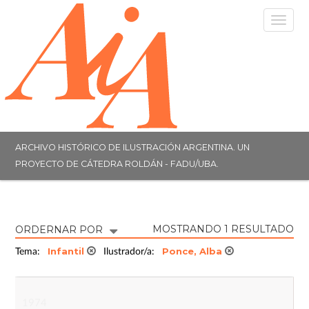
Togg
navig
ARCHIVO HISTÓRICO DE ILUSTRACIÓN ARGENTINA. UN
PROYECTO DE CÁTEDRA ROLDÁN - FADU/UBA.
MOSTRANDO 1 RESULTADO
ORDERNAR POR
Infantil
Ponce, Alba
Tema:
Ilustrador/a:
1974