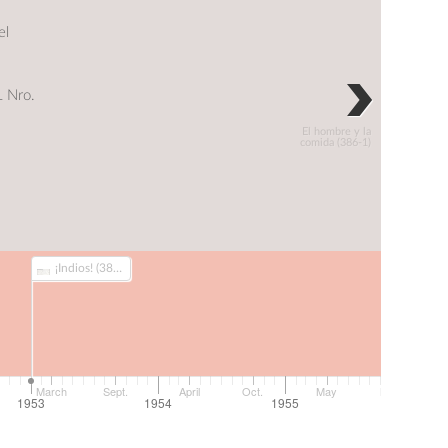
el
 Nro.
El hombre y la
comida (386-1)
¡Indios! (386-2)
March
Sept.
April
Oct.
May
Nov.
1953
1954
1955
1956