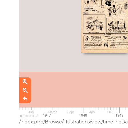
Aug.
March
Sept.
April
Oct.
1946
1947
1948
1949
Timeline JS
/index.php/Browse/illustrations/view/timeline