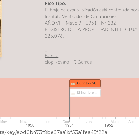
Rico Tipo.
El tiraje de esta publicación está controlado por 
Instituto Verificador de Circulaciones.
AÑO VII - Mayo 9 - 1951 - Nº 332
REGISTRO DE LA PROPIEDAD INTELECTUAL
326.076.
_
Fuente
:
blog Novaro - F. Gomes
Cuentos Mexicanos (386)
El hombre y la comida (386-1)
May
Nov.
June
Dec.
July
March
Aug.
1950
1951
1952
Data/key/ebd0b473f9be97aa1bf53a1fea45f22a