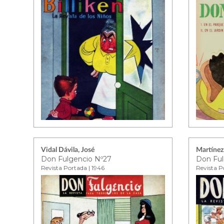
Vidal Dávila, José
Martínez,
Don Fulgencio Nº27
Don Ful
Revista Portada | 1946
Revista P