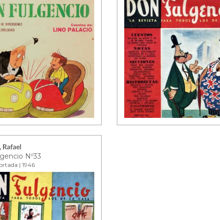
 Rafael
gencio Nº33
ortada | 1946