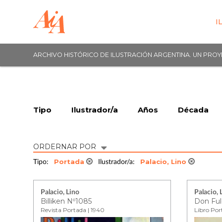
I
ARCHIVO HISTÓRICO DE ILUSTRACIÓN ARGENTINA. UN PRO
Tipo
Ilustrador/a
Años
Década
ORDERNAR POR
Portada
Palacio, Lino
Tipo:
Ilustrador/a:
Palacio, Lino
Palacio, 
Billiken Nº1085
Don Ful
Revista Portada | 1940
Libro Por