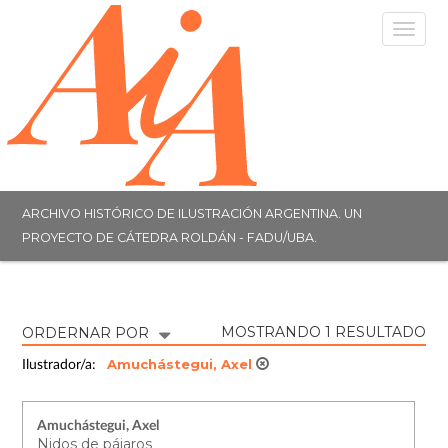
Togg
navig
ARCHIVO HISTÓRICO DE ILUSTRACIÓN ARGENTINA. UN
PROYECTO DE CÁTEDRA ROLDÁN - FADU/UBA.
MOSTRANDO 1 RESULTADO
ORDERNAR POR
Amuchástegui, Axel
Ilustrador/a:
Amuchástegui, Axel
Nidos de pájaros