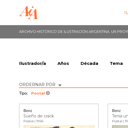
I
ARCHIVO HISTÓRICO DE ILUSTRACIÓN ARGENTINA. UN PRO
Ilustrador/a
Años
Década
Tema
ORDERNAR POR
Postal
Tipo:
Benz
Benz
Sueño de crack
Tenía u
Postal | 1956
Postal | 1