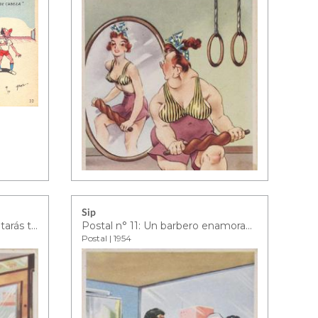
Sip
Postal n° 7: En casa me contarás todo lo que has leído…
Postal n° 11: Un barbero enamorado está siempre en un friz a su cliente más preciado de cortarle la nariz
Postal | 1954