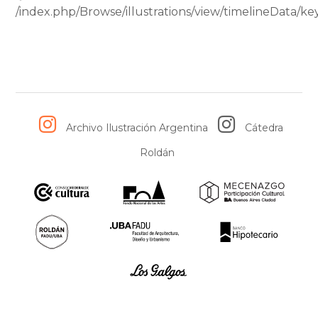
/index.php/Browse/illustrations/view/timelineData
-
Fuente:
Lucas Corso
Archivo Ilustración Argentina
Cátedra
Roldán