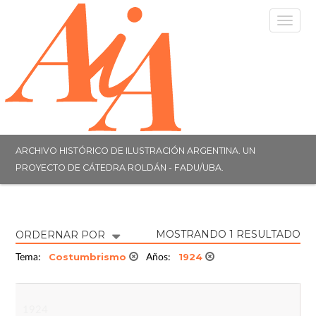
Togg
navig
ARCHIVO HISTÓRICO DE ILUSTRACIÓN ARGENTINA. UN
PROYECTO DE CÁTEDRA ROLDÁN - FADU/UBA.
MOSTRANDO 1 RESULTADO
ORDERNAR POR
Costumbrismo
1924
Tema:
Años:
1924