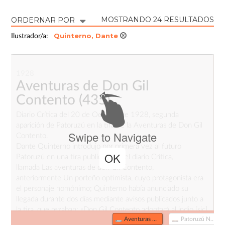
MOSTRANDO 24 RESULTADOS
ORDERNAR POR
Quinterno, Dante
Ilustrador/a:
1928
Aventuras de Don Gil
Contento
(435)
Diario Crítica del 20 de Octubre de 1928, segunda
aparición de Patoruzú en la tira de la Aventuras de Don Gil
Swipe to Navigate
Contento.
Dante Quinterno introdujo por primera vez al futuro
OK
Patoruzú en una tira publicada en el diario Crítica,
llamada Las aventuras de don Gil Contento,
anteriormente Un porteño optimista, cuyo protagonista era
el personaje homónimo; Quinterno había anunciado su
llegada durante dos días mediante avisos publicados junto a
la tira, que rezaban: «Don Gil Contento adoptará al indio [sic]
Aventuras de Don Gil Contento (435)
Patoruzú Nº 1 (158)
Curugua-Curiguagüigua».