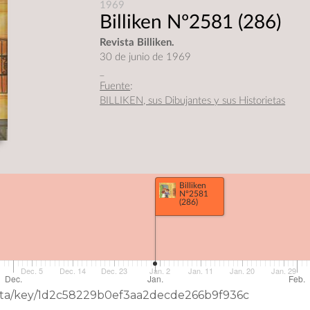
1969
Billiken Nº2581
(286)
Revista Billiken.
30 de junio de 1969
_
Fuente
:
BILLIKEN, sus Dibujantes y sus Historietas
Billiken
Nº2581
(286)
Dec. 5
Dec. 14
Dec. 23
Jan. 2
Jan. 11
Jan. 20
Jan. 29
Dec.
Jan.
Feb.
eData/key/1d2c58229b0ef3aa2decde266b9f936c