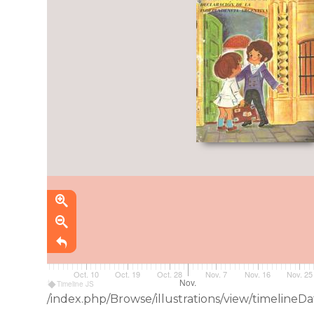
Oct. 10
Oct. 19
Oct. 28
Nov. 7
Nov. 16
Nov. 25
Oct.
Nov.
Timeline JS
/index.php/Browse/illustrations/view/timelin