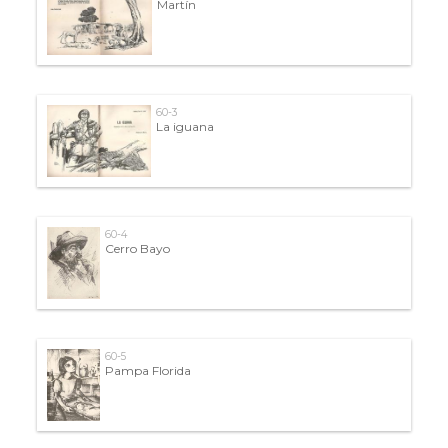
Martín
60-3
La iguana
60-4
Cerro Bayo
60-5
Pampa Florida