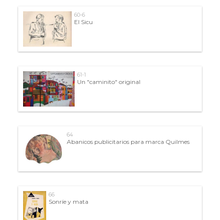
60-6
El Sicu
61-1
Un "caminito" original
64
Abanicos publicitarios para marca Quilmes
66
Sonríe y mata