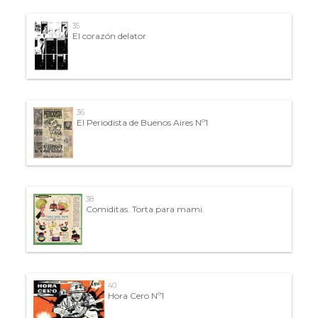
35
El corazón delator
36
El Periodista de Buenos Aires Nº1
38
Comiditas. Torta para mami.
40
Hora Cero Nº1