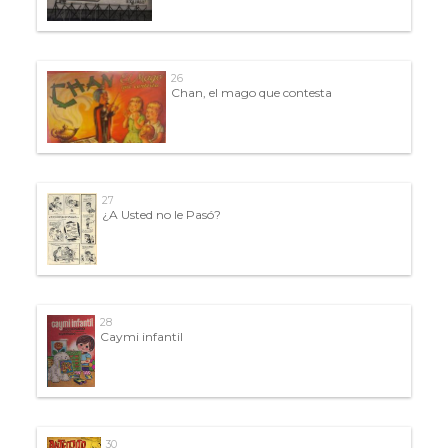
26
Chan, el mago que contesta
27
¿A Usted no le Pasó?
28
Caymi infantil
30