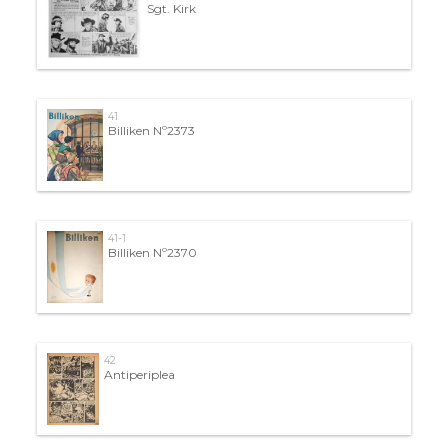
Sgt. Kirk
41
Billiken Nº2373
41-1
Billiken Nº2370
42
Antiperiplea