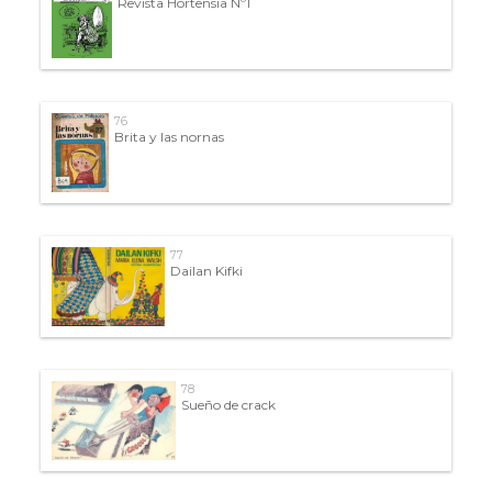
Revista Hortensia Nº1
76
Brita y las nornas
77
Dailan Kifki
78
Sueño de crack