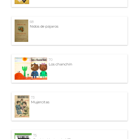
68
Nidos de pájaros
70
Los chanchín
73
Mujercitas
75