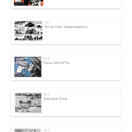
40-1
Ernie Pike. Desencuentro.
40-2
Hora Cero Nº94
40-3
Sherlock Time
40-4