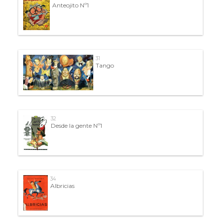
Anteojito Nº1
31
Tango
32
Desde la gente Nº1
34
Albricias