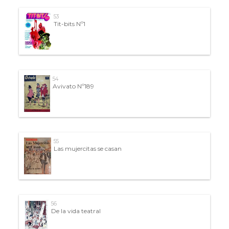
53
Tit-bits Nº1
54
Avivato Nº189
55
Las mujercitas se casan
56
De la vida teatral