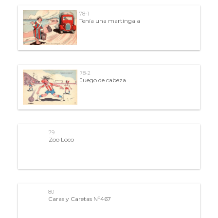
78-1
Tenía una martingala
78-2
Juego de cabeza
79
Zoo Loco
80
Caras y Caretas Nº467