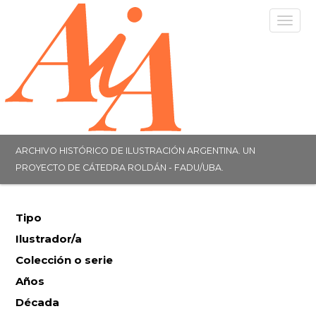
Togg
navig
ARCHIVO HISTÓRICO DE ILUSTRACIÓN ARGENTINA. UN
PROYECTO DE CÁTEDRA ROLDÁN - FADU/UBA.
Tipo
Ilustrador/a
Colección o serie
Años
Década