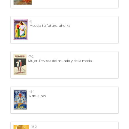
47
Modela tu futuro: ahorra
47-2
Mujer. Revista del mundo y de la moda.
48-1
4 de Junio
48-2