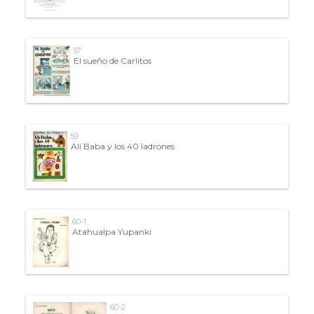
57
El sueño de Carlitos
59
Alí Baba y los 40 ladrones
60-1
Atahualpa Yupanki
60-2