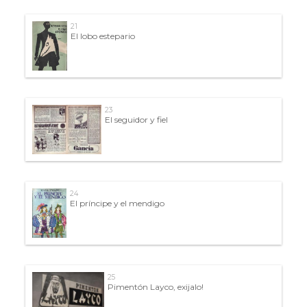
21
El lobo estepario
23
El seguidor y fiel
24
El príncipe y el mendigo
25
Pimentón Layco, exijalo!