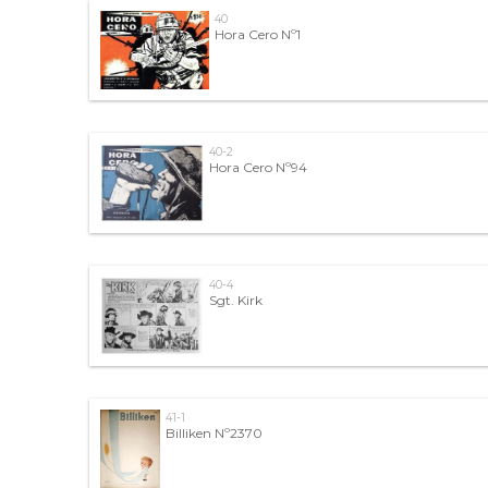
40
Hora Cero Nº1
40-2
Hora Cero Nº94
40-4
Sgt. Kirk
41-1
Billiken Nº2370