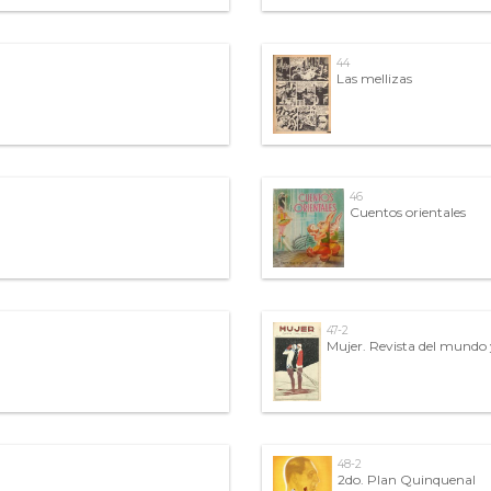
44
Las mellizas
46
Cuentos orientales
47-2
Mujer. Revista del mundo 
48-2
2do. Plan Quinquenal