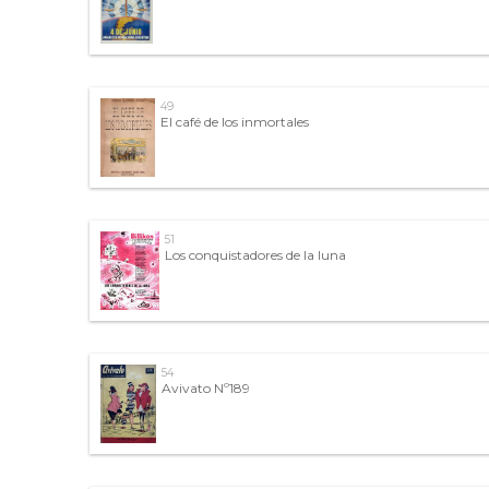
49
El café de los inmortales
51
Los conquistadores de la luna
54
Avivato Nº189