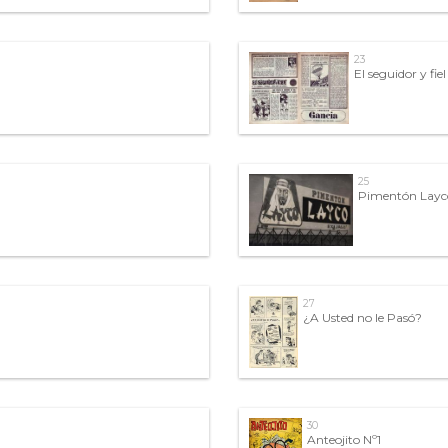
23
El seguidor y fiel
25
Pimentón Layco,
27
¿A Usted no le Pasó?
30
Anteojito Nº1