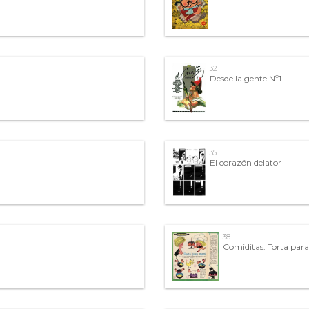
32
Desde la gente Nº1
35
El corazón delator
38
Comiditas. Torta par