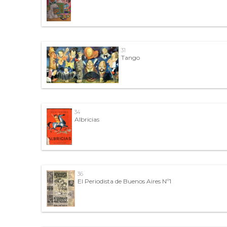
31
Tango
34
Albricias
36
El Periodista de Buenos Aires Nº1