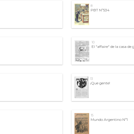
8
PBT Nº534
10
El "affaire" de la casa de
13
¡Que gente!
15
Mundo Argentino Nº1