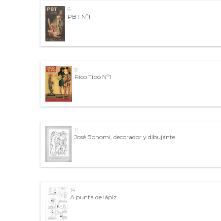
6
PBT Nº1
9
Rico Tipo Nº1
11
José Bonomi, decorador y dibujante
14
A punta de lápiz.