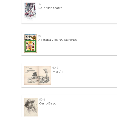
56
De la vida teatral
59
Alí Baba y los 40 ladrones
60-2
Martín
60-4
Cerro Bayo