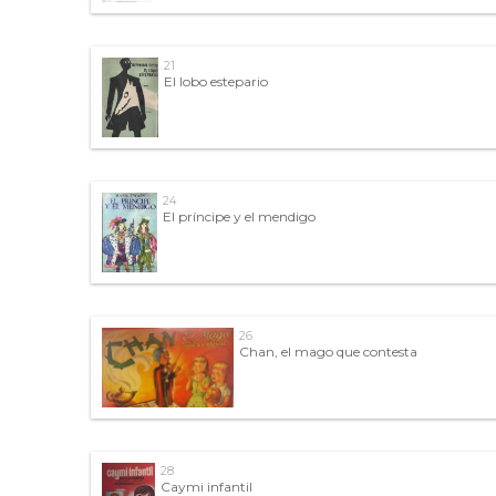
21
El lobo estepario
24
El príncipe y el mendigo
26
Chan, el mago que contesta
28
Caymi infantil