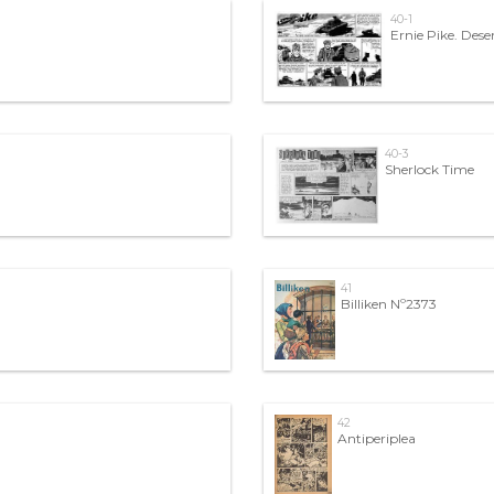
40-1
Ernie Pike. Dese
40-3
Sherlock Time
41
Billiken Nº2373
42
Antiperiplea