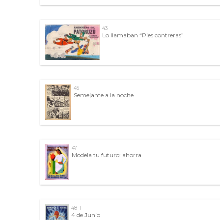
43
Lo llamaban “Pies contreras”
45
Semejante a la noche
47
Modela tu futuro: ahorra
48-1
4 de Junio