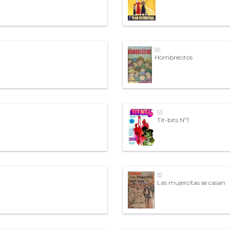
50
Hombrecitos
53
Tit-bits Nº1
55
Las mujercitas se casan