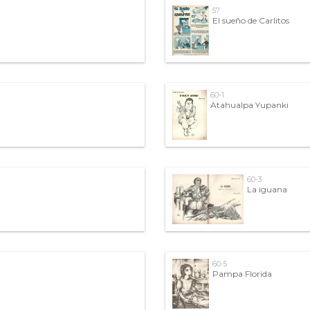
57
El sueño de Carlitos
60-1
Atahualpa Yupanki
60-3
La iguana
60-5
Pampa Florida