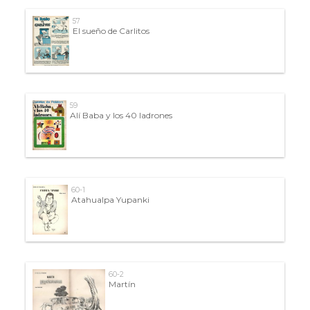
57
El sueño de Carlitos
59
Alí Baba y los 40 ladrones
60-1
Atahualpa Yupanki
60-2
Martín