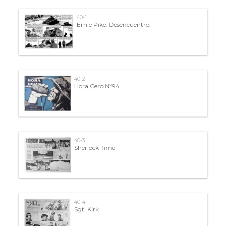
40-1
Ernie Pike. Desencuentro.
40-2
Hora Cero Nº94
40-3
Sherlock Time
40-4
Sgt. Kirk