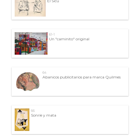
El Sicu
61-1
Un "caminito" original
64
Abanicos publicitarios para marca Quilmes
66
Sonríe y mata