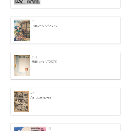
41
Billiken Nº2373
41-1
Billiken Nº2370
42
Antiperiplea
43