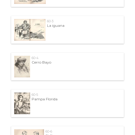
60-3
La iguana
60-4
Cerro Bayo
60-5
Pampa Florida
60-6