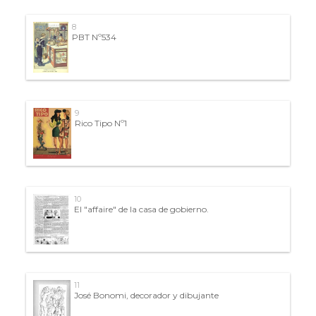
8
PBT Nº534
9
Rico Tipo Nº1
10
El "affaire" de la casa de gobierno.
11
José Bonomi, decorador y dibujante