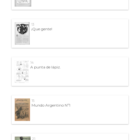
13
¡Que gente!
14
A punta de lápiz.
15
Mundo Argentino Nº1
21