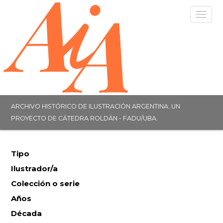
Togg
navig
ARCHIVO HISTÓRICO DE ILUSTRACIÓN ARGENTINA. UN
PROYECTO DE CÁTEDRA ROLDÁN - FADU/UBA.
Tipo
Ilustrador/a
Colección o serie
Años
Década