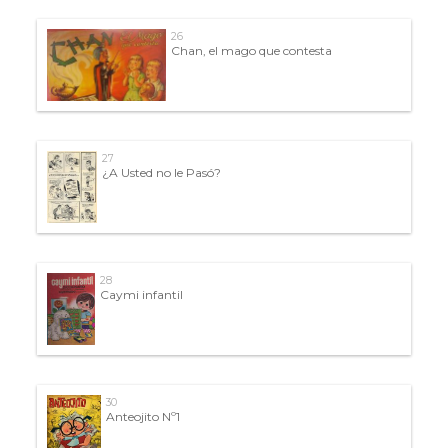
26
Chan, el mago que contesta
27
¿A Usted no le Pasó?
28
Caymi infantil
30
Anteojito Nº1