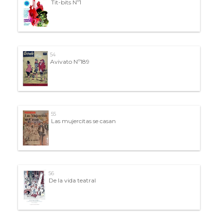
Tit-bits Nº1
54
Avivato Nº189
55
Las mujercitas se casan
56
De la vida teatral