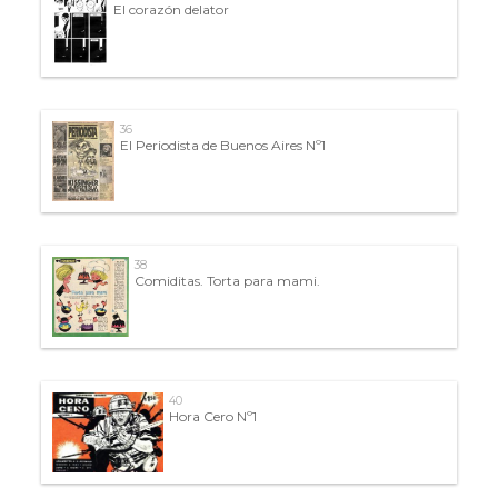
El corazón delator
36
El Periodista de Buenos Aires Nº1
38
Comiditas. Torta para mami.
40
Hora Cero Nº1