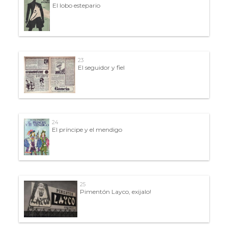
El lobo estepario
23
El seguidor y fiel
24
El príncipe y el mendigo
25
Pimentón Layco, exijalo!