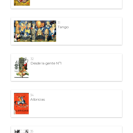
31
Tango
32
Desde la gente Nº1
34
Albricias
35