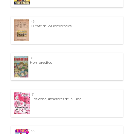
49
El café de los inmortales
50
Hombrecitos
51
Los conquistadores de la luna
53