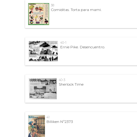
38
Comiditas. Torta para mami.
40-1
Ernie Pike. Desencuentro.
40-3
Sherlock Time
41
Billiken Nº2373