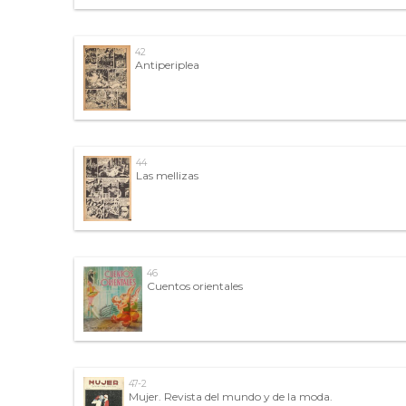
42
Antiperiplea
44
Las mellizas
46
Cuentos orientales
47-2
Mujer. Revista del mundo y de la moda.