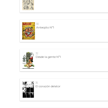
30
Anteojito Nº1
32
Desde la gente Nº1
35
El corazón delator