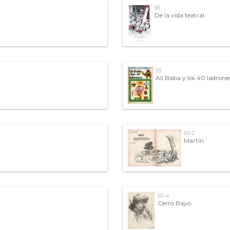
56
De la vida teatral
59
Alí Baba y los 40 ladrone
60-2
Martín
60-4
Cerro Bayo