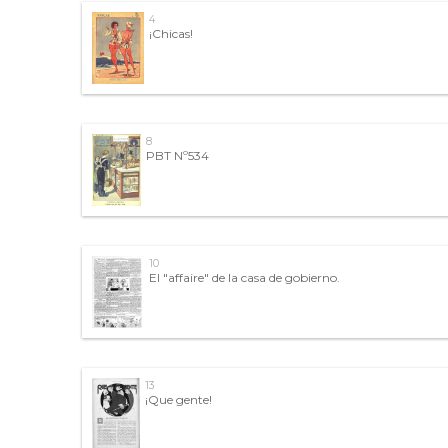
4
¡Chicas!
8
PBT Nº534
10
El "affaire" de la casa de gobierno.
13
¡Que gente!