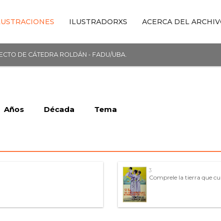
LUSTRACIONES
ILUSTRADORXS
ACERCA DEL ARCHI
YECTO DE CÁTEDRA ROLDÁN - FADU/UBA.
Años
Década
Tema
3
Comprele la tierra que cul