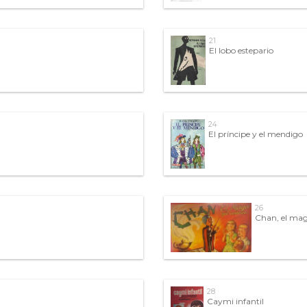
21
El lobo estepario
24
El príncipe y el mendigo
26
Chan, el mag
28
Caymi infantil