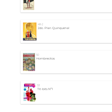
48-2
2do. Plan Quinquenal
50
Hombrecitos
53
Tit-bits Nº1