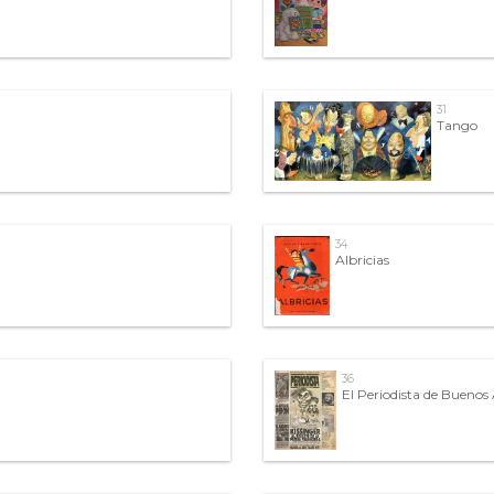
31
Tango
34
Albricias
36
El Periodista de Buenos 