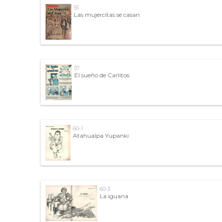
55
Las mujercitas se casan
57
El sueño de Carlitos
60-1
Atahualpa Yupanki
60-3
La iguana