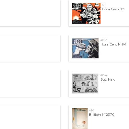
40
Hora Cero Nº1
40-2
Hora Cero Nº94
40-4
Sgt. Kirk
41-1
Billiken Nº2370