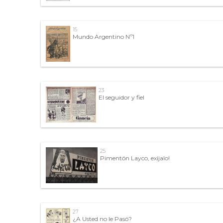
15
Mundo Argentino Nº1
23
El seguidor y fiel
25
Pimentón Layco, exijalo!
27
¿A Usted no le Pasó?