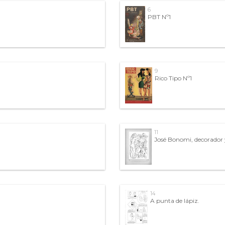
6
PBT Nº1
9
Rico Tipo Nº1
11
José Bonomi, decorador 
14
A punta de lápiz.