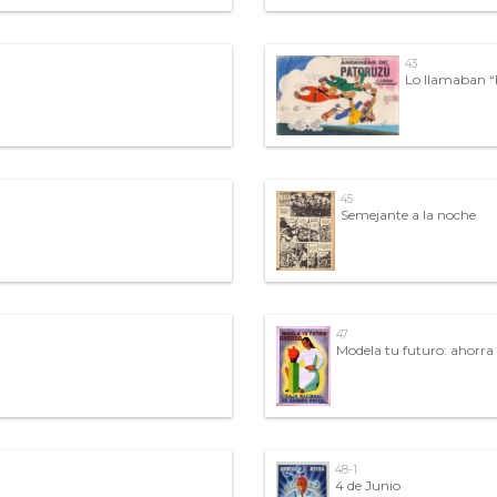
43
Lo llamaban “P
45
Semejante a la noche
47
Modela tu futuro: ahorra
48-1
4 de Junio