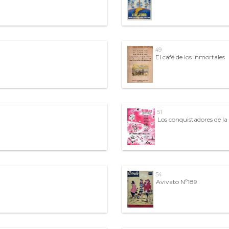
49
El café de los inmortales
51
Los conquistadores de la
54
Avivato Nº189