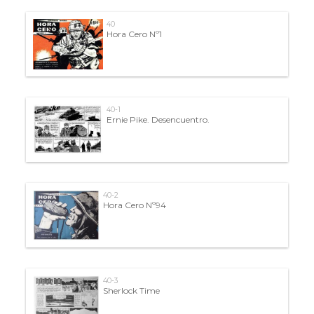
40
Hora Cero Nº1
40-1
Ernie Pike. Desencuentro.
40-2
Hora Cero Nº94
40-3
Sherlock Time