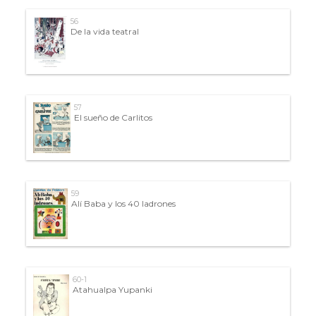
56
De la vida teatral
57
El sueño de Carlitos
59
Alí Baba y los 40 ladrones
60-1
Atahualpa Yupanki