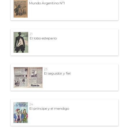
Mundo Argentino Nº1
21
El lobo estepario
23
El seguidor y fiel
24
El príncipe y el mendigo