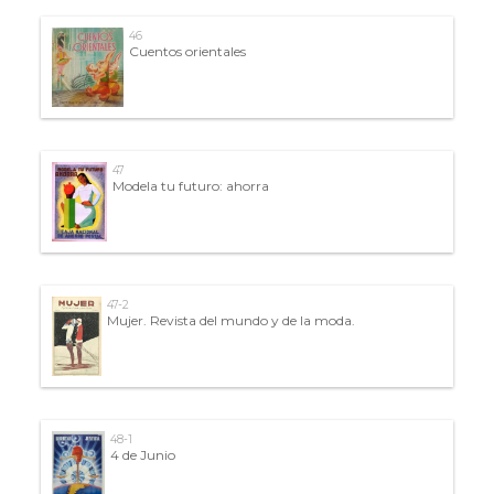
46
Cuentos orientales
47
Modela tu futuro: ahorra
47-2
Mujer. Revista del mundo y de la moda.
48-1
4 de Junio