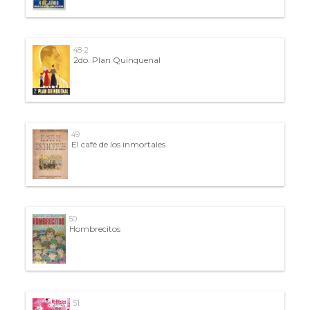
48-2
2do. Plan Quinquenal
49
El café de los inmortales
50
Hombrecitos
51