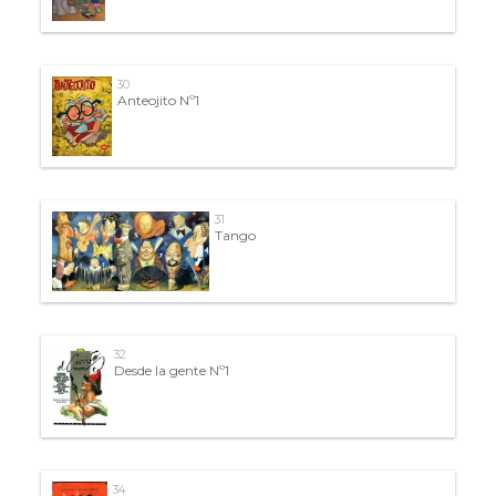
30
Anteojito Nº1
31
Tango
32
Desde la gente Nº1
34