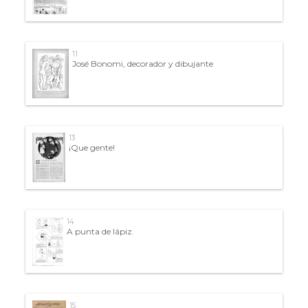
11
José Bonomi, decorador y dibujante
13
¡Que gente!
14
A punta de lápiz.
15