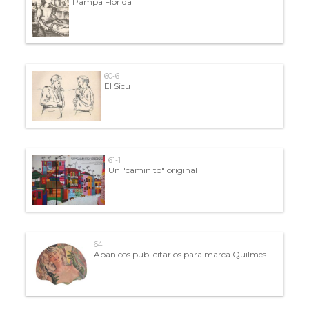
Pampa Florida
60-6
El Sicu
61-1
Un "caminito" original
64
Abanicos publicitarios para marca Quilmes