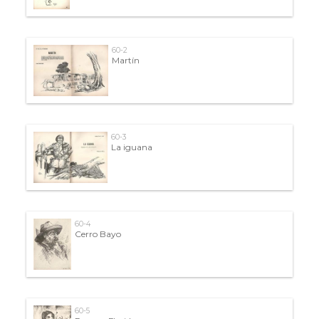
60-2
Martín
60-3
La iguana
60-4
Cerro Bayo
60-5