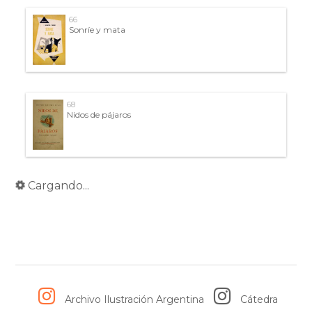
66
Sonríe y mata
68
Nidos de pájaros
70
Los chanchín
73
Mujercitas