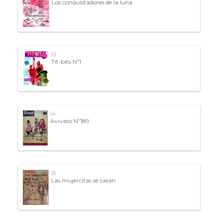
Los conquistadores de la luna
53
Tit-bits Nº1
54
Avivato Nº189
55
Las mujercitas se casan