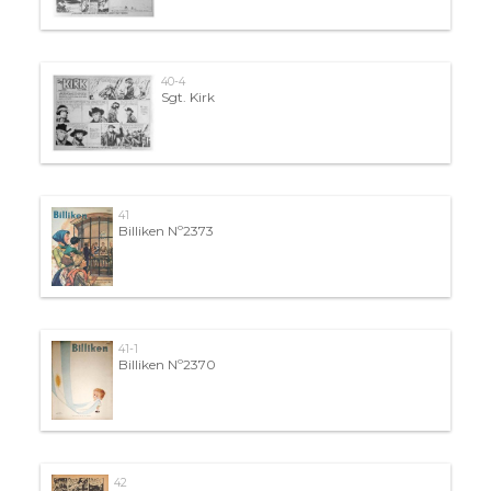
40-4
Sgt. Kirk
41
Billiken Nº2373
41-1
Billiken Nº2370
42