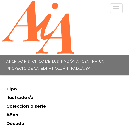
Togg
navig
ARCHIVO HISTÓRICO DE ILUSTRACIÓN ARGENTINA. UN
PROYECTO DE CÁTEDRA ROLDÁN - FADU/UBA.
Tipo
Ilustrador/a
Colección o serie
Años
Década