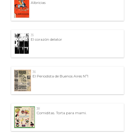
Albricias
35
El corazón delator
36
El Periodista de Buenos Aires Nº1
38
Comiditas. Torta para mami.