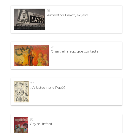
25
Pimentón Layco, exijalo!
26
Chan, el mago que contesta
27
¿A Usted no le Pasó?
28
Caymi infantil