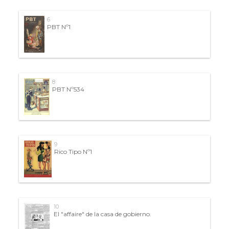
6
PBT Nº1
8
PBT Nº534
9
Rico Tipo Nº1
10
El "affaire" de la casa de gobierno.