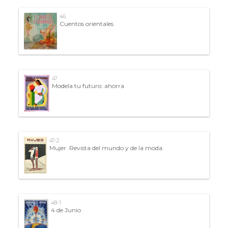
46
Cuentos orientales
47
Modela tu futuro: ahorra
47-2
Mujer. Revista del mundo y de la moda.
48-1
4 de Junio