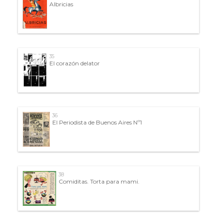
Albricias
35
El corazón delator
36
El Periodista de Buenos Aires Nº1
38
Comiditas. Torta para mami.