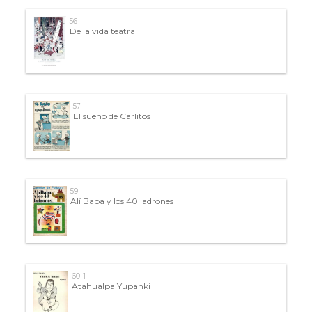
56
De la vida teatral
57
El sueño de Carlitos
59
Alí Baba y los 40 ladrones
60-1
Atahualpa Yupanki