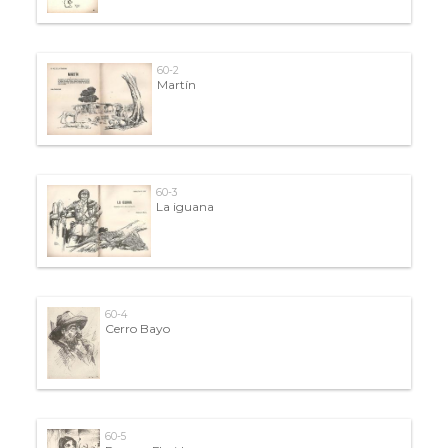
60-2
Martín
60-3
La iguana
60-4
Cerro Bayo
60-5