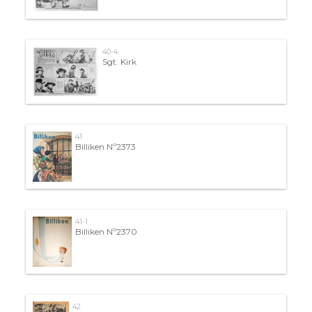
40-4
Sgt. Kirk
41
Billiken Nº2373
41-1
Billiken Nº2370
42