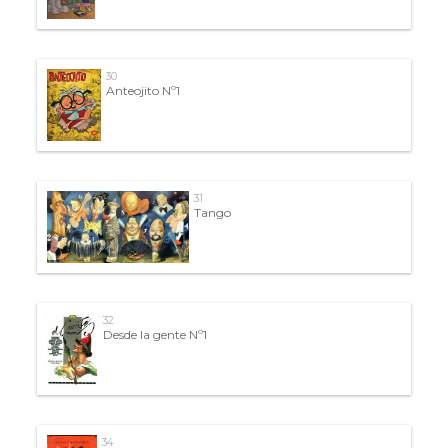
30
Anteojito Nº1
31
Tango
32
Desde la gente Nº1
34