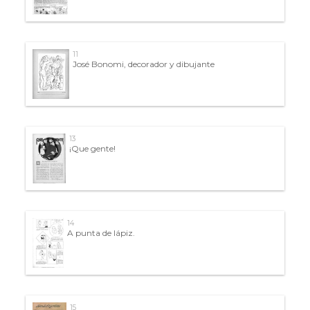
11
José Bonomi, decorador y dibujante
13
¡Que gente!
14
A punta de lápiz.
15