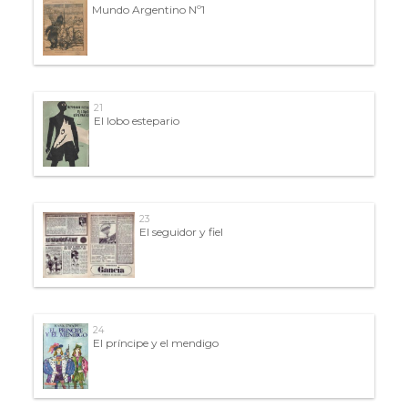
Mundo Argentino Nº1
21
El lobo estepario
23
El seguidor y fiel
24
El príncipe y el mendigo