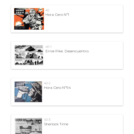
40
Hora Cero Nº1
40-1
Ernie Pike. Desencuentro.
40-2
Hora Cero Nº94
40-3
Sherlock Time