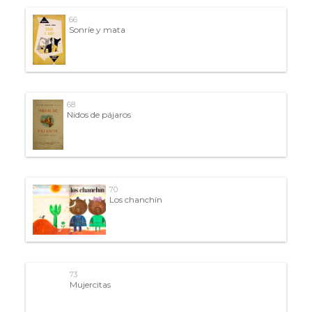
66
Sonríe y mata
68
Nidos de pájaros
70
Los chanchín
73
Mujercitas