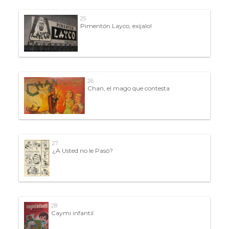
25
Pimentón Layco, exijalo!
26
Chan, el mago que contesta
27
¿A Usted no le Pasó?
28
Caymi infantil