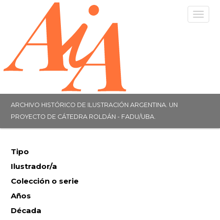
Togg
navig
ARCHIVO HISTÓRICO DE ILUSTRACIÓN ARGENTINA. UN
PROYECTO DE CÁTEDRA ROLDÁN - FADU/UBA.
Tipo
Ilustrador/a
Colección o serie
Años
Década