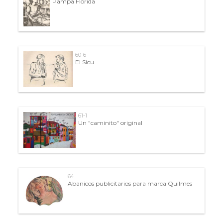
Pampa Florida
60-6
El Sicu
61-1
Un "caminito" original
64
Abanicos publicitarios para marca Quilmes