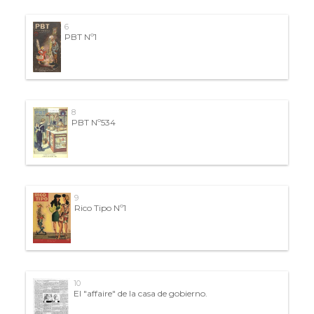
6
PBT Nº1
8
PBT Nº534
9
Rico Tipo Nº1
10
El "affaire" de la casa de gobierno.