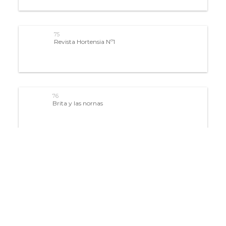
75
Revista Hortensia Nº1
76
Brita y las nornas
77
Dailan Kifki
78