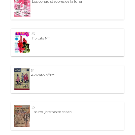
Los conquistadores de la luna
53
Tit-bits Nº1
54
Avivato Nº189
55
Las mujercitas se casan