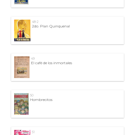
48-2
2do. Plan Quinquenal
49
El café de los inmortales
50
Hombrecitos
51