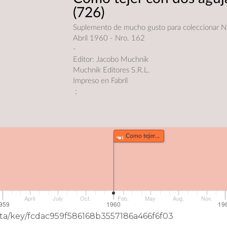
(726)
Suplemento de mucho gusto para coleccionar N
Abril 1960 - Nro. 162
-
Editor: Jacobo Muchnik
Muchnik Editores S.R.L.
Impreso en Fabril
;
Como tejer con dos agujas. (726)
April
July
Oct.
Feb.
May
Aug.
Nov.
959
1960
19
Data/key/fcdac959f586168b3557186a466f6f03