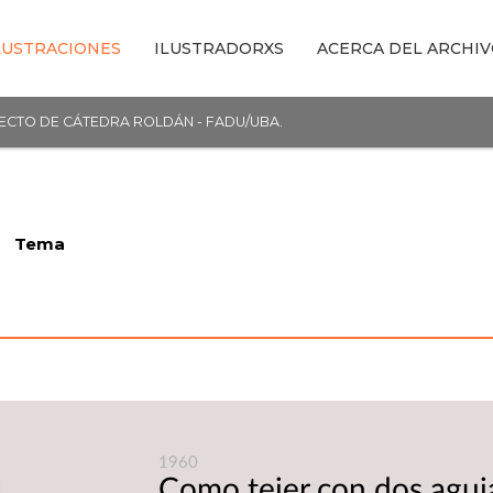
LUSTRACIONES
ILUSTRADORXS
ACERCA DEL ARCHI
YECTO DE CÁTEDRA ROLDÁN - FADU/UBA.
Tema
1960
Como tejer con dos aguj