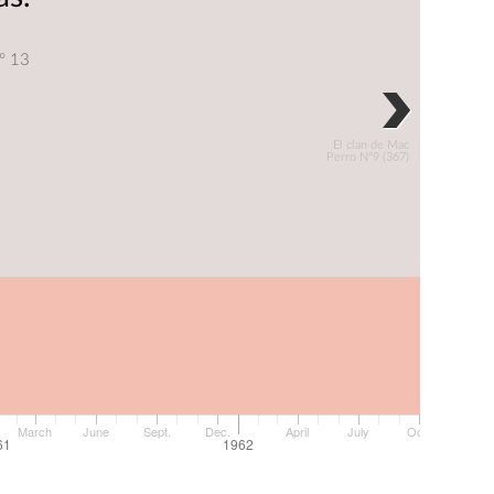
º 13
El clan de Mac
Perro Nº9 (367)
March
June
Sept.
Dec.
April
July
Oct.
Dec.
61
1962
196