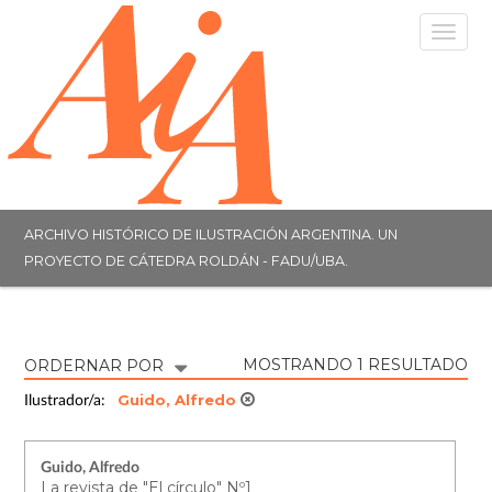
Togg
navig
ARCHIVO HISTÓRICO DE ILUSTRACIÓN ARGENTINA. UN
PROYECTO DE CÁTEDRA ROLDÁN - FADU/UBA.
MOSTRANDO 1 RESULTADO
ORDERNAR POR
Guido, Alfredo
Ilustrador/a:
Guido, Alfredo
La revista de "El círculo" Nº1