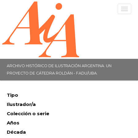
Togg
navig
ARCHIVO HISTÓRICO DE ILUSTRACIÓN ARGENTINA. UN
PROYECTO DE CÁTEDRA ROLDÁN - FADU/UBA.
Tipo
Ilustrador/a
Colección o serie
Años
Década