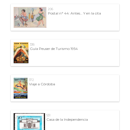
206
Postal n° 44: Antes… Y en la cita
336
Guía Peuser de Turismo 1954
372
Viaje a Córdoba
531
Casa de la Independencia