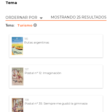
Tema
MOSTRANDO 25 RESULTADOS
ORDERNAR POR
Turismo
Tema:
185
Rutas argentinas
197
Postal n° 12: Imaginación
198
Postal n° 35: Siempre me gustó la gimnasia