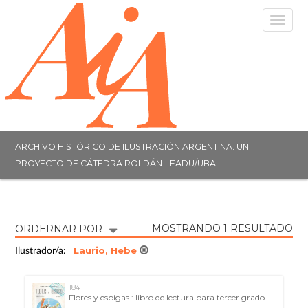
Togg
navig
ARCHIVO HISTÓRICO DE ILUSTRACIÓN ARGENTINA. UN
PROYECTO DE CÁTEDRA ROLDÁN - FADU/UBA.
MOSTRANDO 1 RESULTADO
ORDERNAR POR
Laurio, Hebe
Ilustrador/a:
184
Flores y espigas : libro de lectura para tercer grado