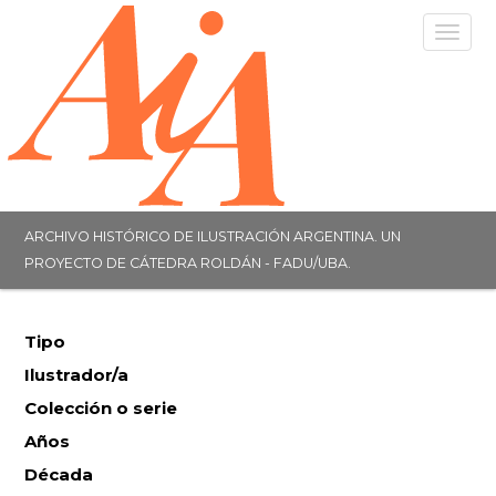
Togg
navig
ARCHIVO HISTÓRICO DE ILUSTRACIÓN ARGENTINA. UN
PROYECTO DE CÁTEDRA ROLDÁN - FADU/UBA.
Tipo
Ilustrador/a
Colección o serie
Años
Década