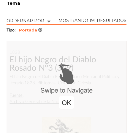
Tema
MOSTRANDO 191 RESULTADOS
ORDERNAR POR
Portada
Tipo:
1828
El hijo Negro del Diablo
Rosado Nº3
(349)
El hijo Negro del Diablo Rosado, Diario Mercantil Politico y
literario,1828. Biblioteca. Colección Celesia.
Swipe to Navigate
_
Fuente
:
OK
Archivo General de la Nación