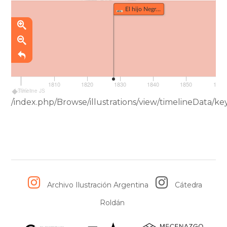
El hijo Negro del Diablo Rosado Nº3 (349)
1810
1820
1830
1840
1850
1860
1800
Timeline JS
/index.php/Browse/illustrations/view/timelineData
Archivo Ilustración Argentina
Cátedra
Roldán