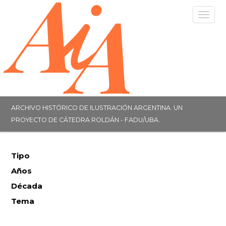
Togg
navig
ARCHIVO HISTÓRICO DE ILUSTRACIÓN ARGENTINA. UN
PROYECTO DE CÁTEDRA ROLDÁN - FADU/UBA.
Tipo
Años
Década
Tema